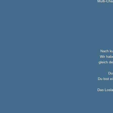
Multi-Cha
Nach ku
Wir hab
gleich de
Du
Du bist e
Das Losla