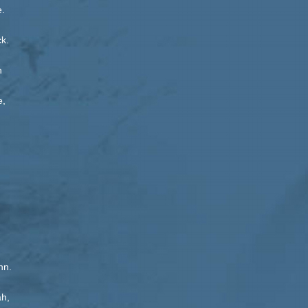
.
k.
n
e,
nn.
ah,