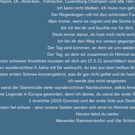
mpion, Dt., Amerikan., Polnischer, Luxemburg-Champion und alle Titel
Ich kann nicht bleiben, ich muss nun geh
Der Regenbogen ruft mit den schönsten Fa
Aber immer, wenn es regnet und die Sonne sc
bin ich bei dir und leuchte nur für dich.
Denk immer daran, du hast mich nicht verl
Ich bin dir den Weg nur voraus gegange
Der Tag wird kommen, an dem wir uns wiede
Der Tag, an dem wir zusammen im Himmel w
rzer schwerer Krankheit mussten wir dich am 21.5.21 einschläfern lasse
en wunderschöne 9 Jahre mit Dir verbracht, du bist aus dem heißen 
inen ersten Schnee kennengelernt, was dir gar nicht gefiel und du hast
ich werde das nicht vergessen.
 warst der Stammrüde vieler wunderschöner Nachkommen, selbst Amerika
ine Legende in Europa geworden, denn ich denke, du warst der erste Xo
1 erreichte (2015 Gorzow) und der erste Xolo aus Deut
ssen fiel schwer - aber unsere Seelen werden sich einst im Himmel wied
Herzen lebst du weiter.
Alexander Rammerstorfer und Ute Schör