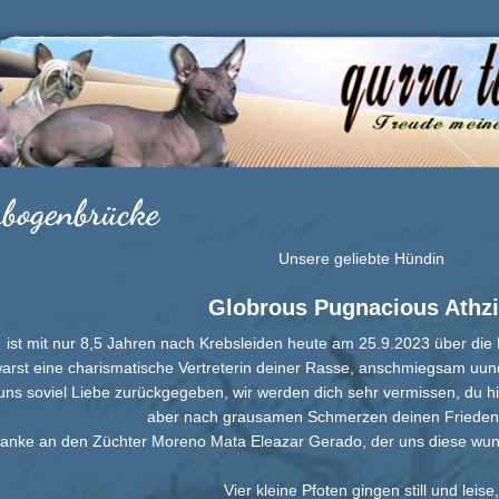
bogenbrücke
Unsere geliebte Hündin
Globrous Pugnacious Athzi
ist mit nur 8,5 Jahren nach Krebsleiden heute am 25.9.2023 über d
arst eine charismatische Vertreterin deiner Rasse, anschmiegsam uund
uns soviel Liebe zurückgegeben, wir werden dich sehr vermissen, du hi
aber nach grausamen Schmerzen deinen Frieden
anke an den Züchter Moreno Mata Eleazar Gerado, der uns diese wun
Vier kleine Pfoten gingen still und leise,