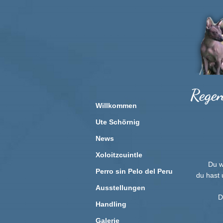
Regen
Willkommen
Ute Schörnig
News
Xoloitzcuintle
Du w
Perro sin Pelo del Peru
du hast 
Ausstellungen
D
Handling
Galerie